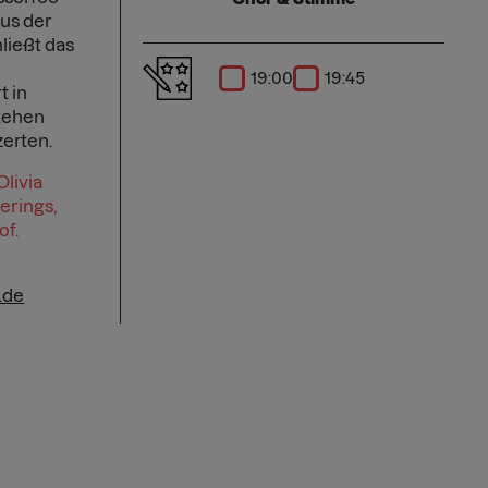
us der
ließt das
19:00
19:45
t in
stehen
zerten.
livia
erings,
of.
.de