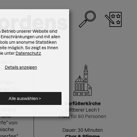
Nordens
 Betrieb unserer Website sind
 Einschränkungen und mit allen
r Tools um anonyme Statistiken
ite möglich. So zeigt es Ihnen
Sie unter
Datenschutz
.
at für
Details anzeigen
der
klingen
änge" für
r op. 17
Alle auswählen
>
fen geht
Barfüßerkirche
 Jazeps
Mittlerer Lech 1
" und
Platz für 60 Personen
rfe" von
hische
Dauer: 30 Minuten
sserfee"
Chor & Stimme