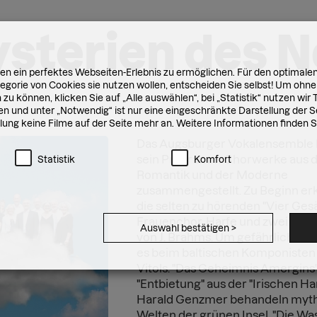
sterien des 
n ein perfektes Webseiten-Erlebnis zu ermöglichen. Für den optimalen
gorie von Cookies sie nutzen wollen, entscheiden Sie selbst! Um ohne
zu können, klicken Sie auf „Alle auswählen“, bei „Statistik“ nutzen wi
n und unter „Notwendig“ ist nur eine eingeschränkte Darstellung der Se
ellung keine Filme auf der Seite mehr an. Weitere Informationen finden 
Das Augsburger Vokalensemble h
sein Programm Chorwerke aus 
Statistik
Komfort
Romantik und der Moderne
zusammengestellt. Zu Beginn er
die selten zu hörenden "Vier Ges
Frauenchor, Harfe und zwei Hörne
Auswahl bestätigen
>
von J. Brahms. Um gefährliche El
es beim baltischen Komponisten
Vitols. "Das Geheimnis Amergins
"Entbietung" aus der "Irischen Ha
Harald Genzmer behandeln myt
Welten der grünen Insel. "Die Wa