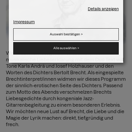
Details anzeigen
Impressum
Auswahl bestätigen
>
Alle auswählen
>
Wenn du mich lustig machst ist eine lyrisch-
musikalische Liebeserklärung mit dem Duo Text will
Töne Karla Andrä und Josef Holzhauser und den
Worten des Dichters Bertolt Brecht. Als eingespielte
Brechtinterpret/innen widmen wir dieses Programm
der sinnlich-erotischen Seite des Dichters. Passend
zum Motto des Abends verschmelzen Brechts
Liebesgedichte durch kongeniale Jazz-
Gitarrenbegleitung zu einem besonderen Erlebnis.
Wir möchten neue Lust auf Brecht, die Liebe und die
Magie der Lyrik machen: direkt, tiefgründig und
frech.