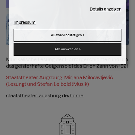
Details anzeigen
Impressum
Auswahl bestätigen
>
© Jan-Pieter Fuhr
Alle auswählen
>
Musikalische Lesung der Horrorgeschichte rund um
das geisterhafte Geigenspiel des Erich Zann von 1921
Staatstheater Augsburg: Mirjana Milosavljević
(Lesung) und Stefan Leibold (Musik)
staatstheater-augsburg.de/home