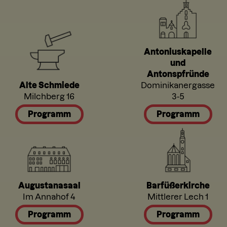
Antoniuskapelle
und
Antonspfründe
Alte Schmiede
Dominikanergasse
Milchberg 16
3-5
Programm
Programm
Augustanasaal
Barfüßerkirche
Im Annahof 4
Mittlerer Lech 1
Programm
Programm