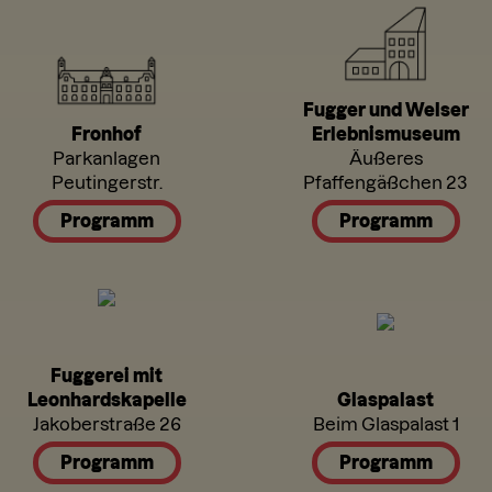
Fugger und Welser
Fronhof
Erlebnismuseum
Parkanlagen
Äußeres
Peutingerstr.
Pfaffengäßchen 23
Programm
Programm
Fuggerei mit
Leonhardskapelle
Glaspalast
Jakoberstraße 26
Beim Glaspalast 1
Programm
Programm