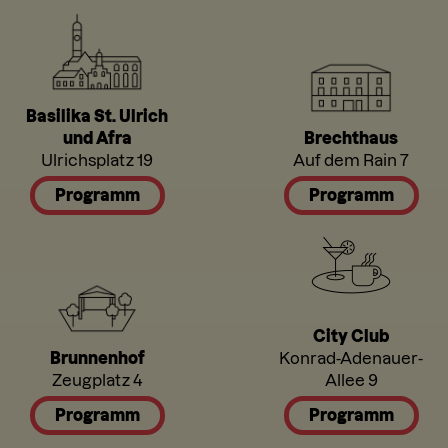
Basilika St. Ulrich
und Afra
Brechthaus
Ulrichsplatz 19
Auf dem Rain 7
Programm
Programm
City Club
Brunnenhof
Konrad-Adenauer-
Zeugplatz 4
Allee 9
Programm
Programm