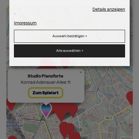
Details anzeigen
+
−
Impressum
Auswahl bestätigen
>
Alle auswählen
>
×
Studio Pianoforte
Konrad-Adenauer-Allee 11
Zum Spielort