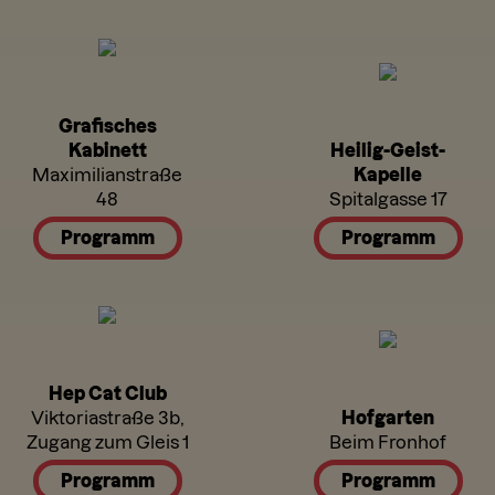
Grafisches
Kabinett
Heilig-Geist-
Maximilianstraße
Kapelle
48
Spitalgasse 17
Programm
Programm
Hep Cat Club
Viktoriastraße 3b,
Hofgarten
Zugang zum Gleis 1
Beim Fronhof
Programm
Programm