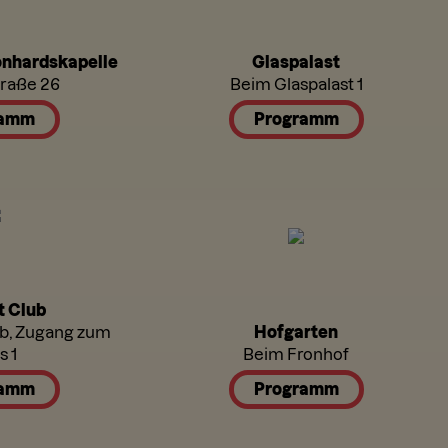
onhardskapelle
Glaspalast
traße 26
Beim Glaspalast 1
ramm
Programm
t Club
3b, Zugang zum
Hofgarten
s 1
Beim Fronhof
ramm
Programm