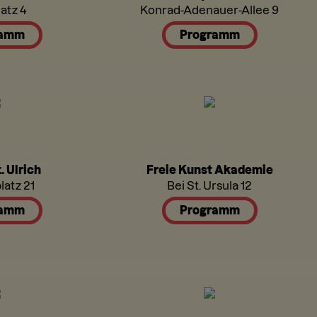
atz 4
Konrad-Adenauer-Allee 9
ramm
Programm
. Ulrich
Freie Kunst Akademie
latz 21
Bei St. Ursula 12
ramm
Programm