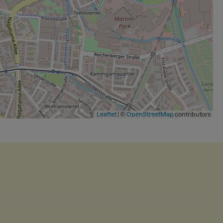
Leaflet
|
©
OpenStreetMap
contributors