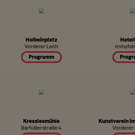
Holbeinplatz
Hotel
Vorderer Lech
Imhofst
Programm
Prog
Kresslesmühle
Kunstverein i
Barfüßerstraße 4
Vorderer