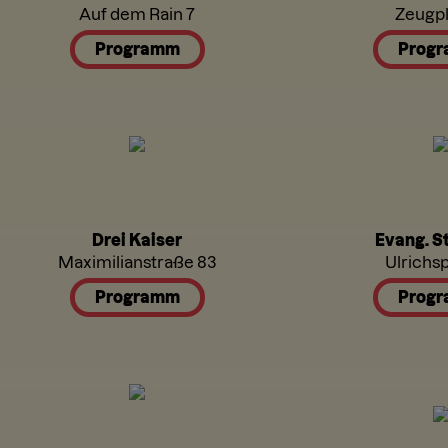
Auf dem Rain 7
Zeugpl
Programm
Prog
Drei Kaiser
Evang. St
Maximilianstraße 83
Ulrichsp
Programm
Prog