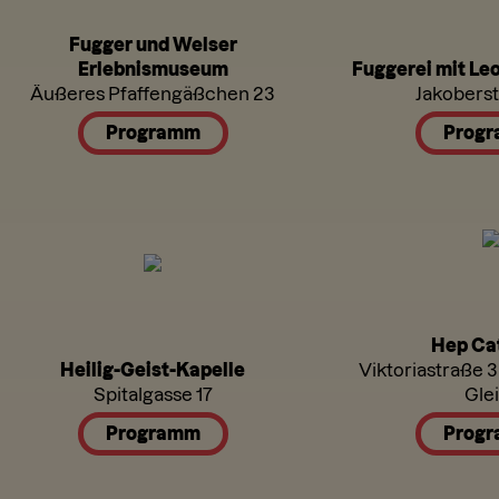
Fugger und Welser
Erlebnismuseum
Fuggerei mit Le
Äußeres Pfaffengäßchen 23
Jakobers
Programm
Prog
Hep Ca
Heilig-Geist-Kapelle
Viktoriastraße 
Spitalgasse 17
Glei
Programm
Prog