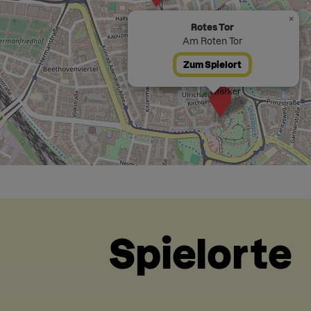
×
Rotes Tor
Am Roten Tor
Zum Spielort
Spielorte