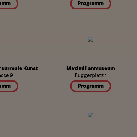
ramm
Programm
 surreale Kunst
Maximilianmuseum
sse 9
Fuggerplatz 1
ramm
Programm