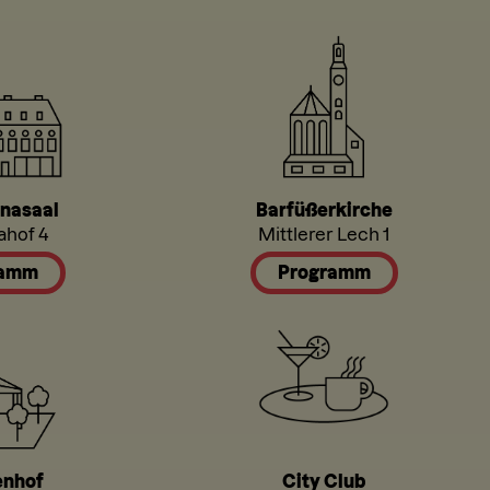
nasaal
Barfüßerkirche
ahof 4
Mittlerer Lech 1
ramm
Programm
enhof
City Club