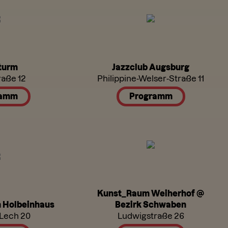
turm
Jazzclub Augsburg
raße 12
Philippine-Welser-Straße 11
ramm
Programm
Kunst_Raum Weiherhof @
m Holbeinhaus
Bezirk Schwaben
 Lech 20
Ludwigstraße 26